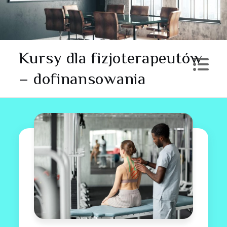
Skip
to
content
Kursy dla fizjoterapeutów
– dofinansowania