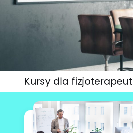
Skip
to
content
Kursy dla fizjoterape