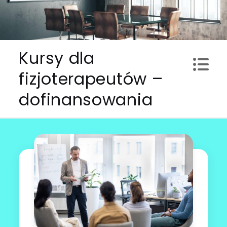
Skip
to
content
Kursy dla
fizjoterapeutów –
dofinansowania