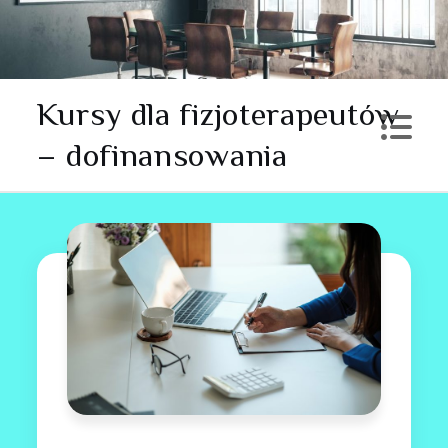
Skip
to
content
Kursy dla fizjoterapeutów
– dofinansowania