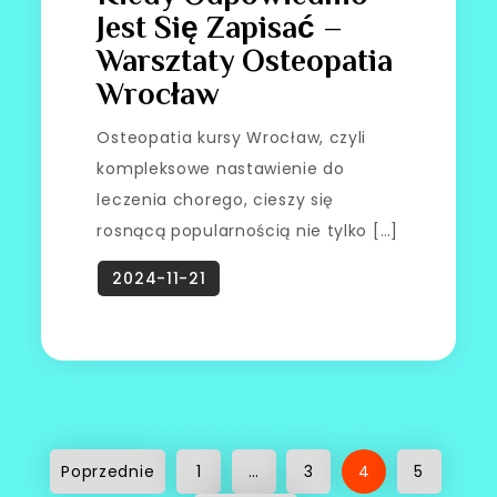
Jest Się Zapisać –
Warsztaty Osteopatia
Wrocław
Osteopatia kursy Wrocław, czyli
kompleksowe nastawienie do
leczenia chorego, cieszy się
rosnącą popularnością nie tylko […]
Stronicowanie
Poprzednie
1
…
3
4
5