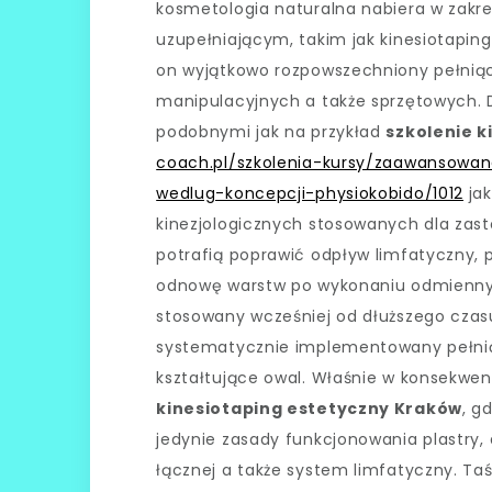
kosmetologia naturalna nabiera w zakr
uzupełniającym, takim jak kinesiotaping
on wyjątkowo rozpowszechniony pełniąc
manipulacyjnych a także sprzętowych. 
podobnymi jak na przykład
szkolenie 
coach.pl/szkolenia-kursy/zaawansowan
wedlug-koncepcji-physiokobido/1012
jak
kinezjologicznych stosowanych dla za
potrafią poprawić odpływ limfatyczny, 
odnowę warstw po wykonaniu odmienny
stosowany wcześniej od dłuższego czas
systematycznie implementowany pełniąc
kształtujące owal. Właśnie w konsekwen
kinesiotaping estetyczny Kraków
, g
jedynie zasady funkcjonowania plastry,
łącznej a także system limfatyczny. T