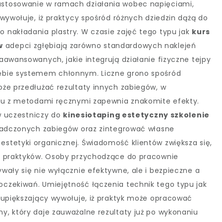
stosowanie w ramach działania wobec napięciami,
wywołuje, iż praktycy spośród różnych dziedzin dążą do
 nakładania plastry. W czasie zajęć tego typu jak
kurs
w
adepci zgłębiają zarówno standardowych naklejeń
aawansowanych, jakie integrują działanie fizyczne tejpy
ębie systemem chłonnym. Liczne grono spośród
że przedłużać rezultaty innych zabiegów, w
niu z metodami ręcznymi zapewnia znakomite efekty.
ów uczestniczy do
kinesiotaping estetyczny szkolenie
świadczonych zabiegów oraz zintegrować własne
stetyki organicznej. Świadomość klientów zwiększa się,
o praktyków. Osoby przychodzące do pracownie
wały się nie wyłącznie efektywne, ale i bezpieczne a
czekiwań. Umiejętność łączenia technik tego typu jak
 upiększający wywołuje, iż praktyk może opracować
, który daje zauważalne rezultaty już po wykonaniu