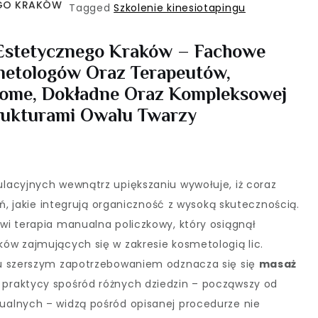
EGO KRAKÓW
Tagged
Szkolenie kinesiotapingu
 Estetycznego Kraków – Fachowe
etologów Oraz Terapeutów,
ome, Dokładne Oraz Kompleksowej
rukturami Owalu Twarzy
lacyjnych wewnątrz upiększaniu wywołuje, iż coraz
ań, jakie integrują organiczność z wysoką skutecznością.
i terapia manualna policzkowy, który osiągnął
ów zajmujących się w zakresie kosmetologią lic.
su szerszym zapotrzebowaniem odznacza się się
masaż
ż praktycy spośród różnych dziedzin – począwszy od
alnych – widzą pośród opisanej procedurze nie