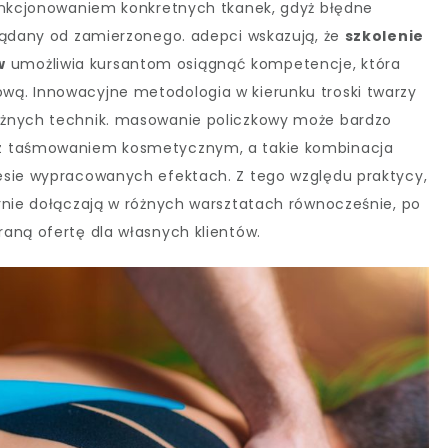
funkcjonowaniem konkretnych tkanek, gdyż błędne
żądany od zamierzonego. adepci wskazują, że
szkolenie
w
umożliwia kursantom osiągnąć kompetencje, która
ą. Innowacyjne metodologia w kierunku troski twarzy
óżnych technik. masowanie policzkowy może bardzo
 z taśmowaniem kosmetycznym, a takie kombinacja
esie wypracowanych efektach. Z tego względu praktycy,
rnie dołączają w różnych warsztatach równocześnie, po
aną ofertę dla własnych klientów.