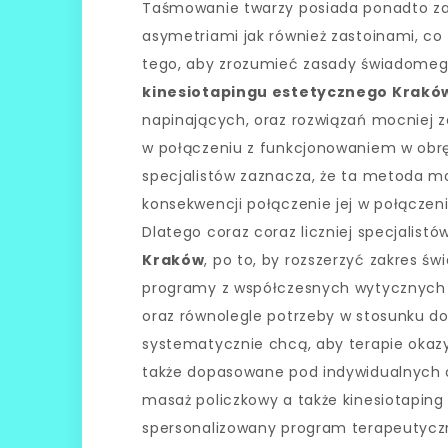
Taśmowanie twarzy posiada ponadto za
asymetriami jak również zastoinami, co 
tego, aby zrozumieć zasady świadomego
kinesiotapingu estetycznego Krakó
napinających, oraz rozwiązań mocniej z
w połączeniu z funkcjonowaniem w obr
specjalistów zaznacza, że ta metoda mo
konsekwencji połączenie jej w połącze
Dlatego coraz coraz liczniej specjalist
Kraków
, po to, by rozszerzyć zakres 
programy z współczesnych wytycznych e
oraz równolegle potrzeby w stosunku d
systematycznie chcą, aby terapie okazy
także dopasowane pod indywidualnych o
masaż policzkowy a także kinesiotaping
spersonalizowany program terapeutyczny