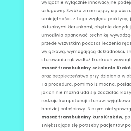
wyłącznie wyłącznie innowacyjne podejś
usługowej. Szybko zmieniający się obsz
umiejętności, z tego względu praktycy, 
aktualnymi kierunkami, chętnie decyduj
umożliwia opanować technikę wywodzącą
przede wszystkim podczas leczenia ręc
wyjątkową, wymagającą dokładności, zn
sterowania rąk wzdłuż tkankach wewnątr
masaż transbukalny szkolenie Krak
oraz bezpieczeństwa przy działania w o
Ta procedura, pomimo iż mocna, posiad
jakich nie można uda się zadziałać k
rodzaju kompetencji stanowi wyjątkowo
bardziej całościowy. Niczym nietypowego
masaż transbukalny kurs Kraków
, p
zwiększające się potrzeby pacjentów p