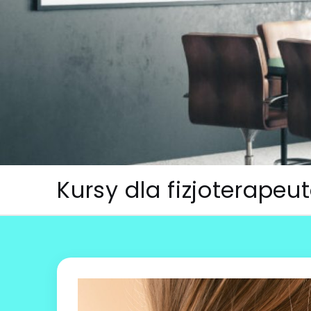
Skip
to
content
Kursy dla fizjoterape