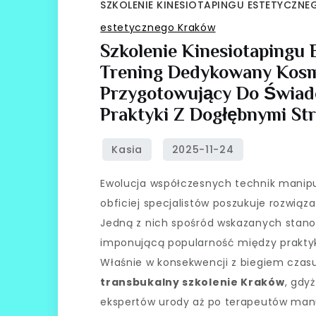
SZKOLENIE KINESIOTAPINGU ESTETYCZN
estetycznego Kraków
Szkolenie Kinesiotapingu
Trening Dedykowany Kosm
Przygotowujący Do Świad
Praktyki Z Dogłębnymi St
Ewolucja współczesnych technik manipu
obficiej specjalistów poszukuje rozwiąz
Jedną z nich spośród wskazanych stanow
imponującą popularność między praktyk
Właśnie w konsekwencji z biegiem cza
transbukalny szkolenie Kraków
, gdy
ekspertów urody aż po terapeutów manu