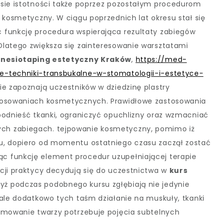
esie istotności także poprzez pozostałym procedurom
 kosmetyczny. W ciągu poprzednich lat okresu stał się
 funkcję procedura wspierająca rezultaty zabiegów
Dlatego zwiększa się zainteresowanie warsztatami
kinesiotaping estetyczny Kraków
,
https://med-
e-techniki-transbukalne-w-stomatologii-i-estetyce-
ie zapoznają uczestników w dziedzinę plastry
stosowaniach kosmetycznych. Prawidłowe zastosowania
podnieść tkanki, ograniczyć opuchlizny oraz wzmacniać
ch zabiegach. tejpowanie kosmetyczny, pomimo iż
u, dopiero od momentu ostatniego czasu zaczął zostać
 funkcję element procedur uzupełniającej terapie
cji praktycy decydują się do uczestnictwa w
kurs
dyż podczas podobnego kursu zgłębiają nie jedynie
 ale dodatkowo tych taśm działanie na muskuły, tkanki
aśmowanie twarzy potrzebuje pojęcia subtelnych