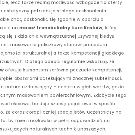
cie, lecz także realną możliwość wzbogacenia oferty
ar estetyczny potrzebuje stałego doskonalenia
jakie chcą doskonalić się zgodnie w oparciu o
ą się na
masaż transbukalny kurs Kraków
, który
 się z działania wewnątrzustnej używanej kiedyś
znej. masowanie policzkowy stanowi procedurą
ajomości strukturalnej a także kompetencji gładkiego
zustnych. Dlatego adepci regularnie wskazują, że
ów
oferuje kursantom zarówno poczucie kompetencji,
brębie obszarami oczekującymi znacznej subtelności.
a naturę uzdrawiający – dociera w głąb warstw, gdzie
lasycznym masowaniem powierzchniowym. Zdobycie tego
 wartościowe, bo daje szansę pojąć owal w sposób
, że coraz coraz liczniej specjalistów uczestniczy na
o to, by mieć możliwość w pełni odpowiedzieć na
oszukujących naturalnych technik unoszących.