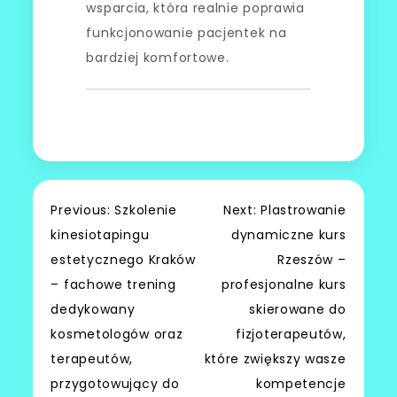
wsparcia, która realnie poprawia
funkcjonowanie pacjentek na
bardziej komfortowe.
Nawigacja
Previous:
Szkolenie
Next:
Plastrowanie
kinesiotapingu
dynamiczne kurs
wpisu
estetycznego Kraków
Rzeszów –
– fachowe trening
profesjonalne kurs
dedykowany
skierowane do
kosmetologów oraz
fizjoterapeutów,
terapeutów,
które zwiększy wasze
przygotowujący do
kompetencje