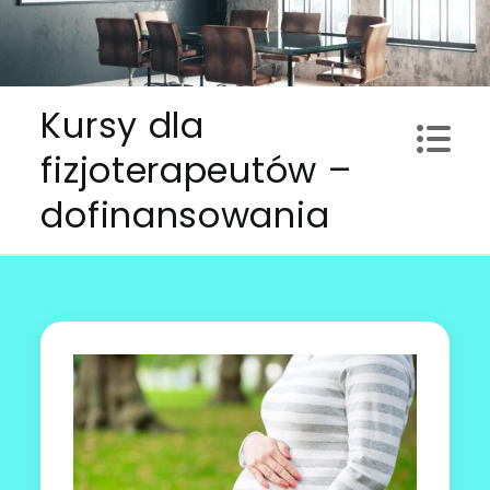
Skip
to
content
Kursy dla
fizjoterapeutów –
dofinansowania