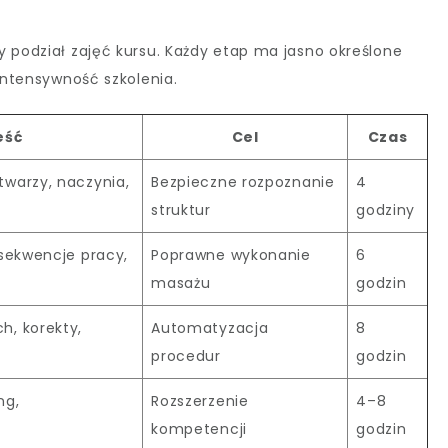
y podział zajęć kursu. Każdy etap ma jasno określone
 intensywność szkolenia.
eść
Cel
Czas
twarzy, naczynia,
Bezpieczne rozpoznanie
4
struktur
godziny
 sekwencje pracy,
Poprawne wykonanie
6
masażu
godzin
h, korekty,
Automatyzacja
8
procedur
godzin
ng,
Rozszerzenie
4–8
kompetencji
godzin