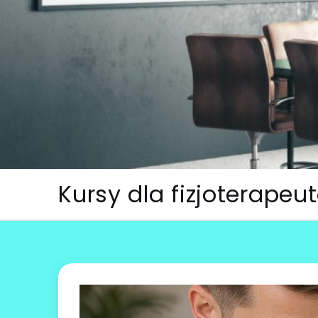
Skip
to
content
Kursy dla fizjoterape