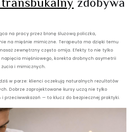
transbukalny
zdobywa
ąca na pracy przez błonę śluzową policzka,
nie na mięśnie mimiczne. Terapeuta ma dzięki temu
 masaż zewnętrzny często omija. Efekty to nie tylko
ja napięcia mięśniowego, korekta drobnych asymetrii
i żucia i mimicznych.
 dziś w parze: klienci oczekują naturalnych rezultatów
ych. Dobrze zaprojektowane kursy uczą nie tylko
ń i przeciwwskazań — to klucz do bezpiecznej praktyki.