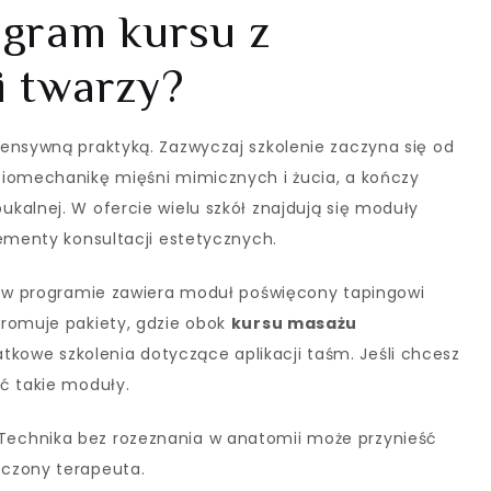
ogram kursu z
i twarzy?
ensywną praktyką. Zazwyczaj szkolenie zaczyna się od
biomechanikę mięśni mimicznych i żucia, a kończy
kalnej. W ofercie wielu szkół znajdują się moduły
lementy konsultacji estetycznych.
ry w programie zawiera moduł poświęcony tapingowi
promuje pakiety, gdzie obok
kursu masażu
owe szkolenia dotyczące aplikacji taśm. Jeśli chcesz
ć takie moduły.
 Technika bez rozeznania w anatomii może przynieść
dczony terapeuta.